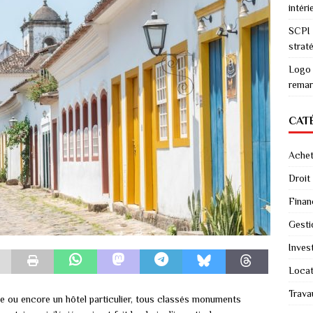
intéri
SCPI 
straté
Logo 
remar
CAT
Achet
Droit
Fina
Gesti
Invest
Locat
Trava
e ou encore un hôtel particulier, tous classés monuments