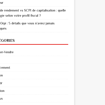
eur
de rendement vs SCPI de capitalisation : quelle
gie selon votre profil fiscal ?
Orpi : 5 détails que vous n’aviez jamais
qués
ÉGORIES
er-Vendre
ncement
on
ir
ion
ux