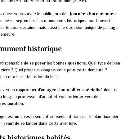
rial de l’Architecture et du Patrimoine (STAP).
« chez-vous » avec le public lors des
Journées Européennes
 année en septembre, les monuments historiques sont ouverts
trainte pour certains, mais aussi une occasion unique de partager
 demeure.
onument historique
indispensable de se poser les bonnes questions. Quel type de bien
ncière ? Quel projet envisagez-vous pour cette demeure ?
ien et à la restauration du bien.
vez vous rapprocher d’un
agent immobilier spécialisé
dans ce
u long du processus d’achat et vous orienter vers des
restauration.
ue est un investissement conséquent, tant sur le plan financier
er avant de se lancer dans cette aventure.
 historiques habités