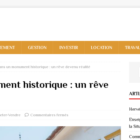
CEMENT
GESTION
INVESTIR
LOCATION
TRAVA
ans un monument historique : un rêve devenu réalité
ent historique : un rêve
ART
Hervé
eter-Vendre
Commentaires fermés
Ensei
la Sit
Comme